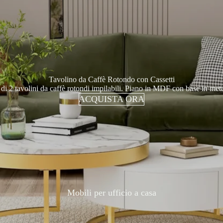
Lett
i
Tavolino da Caffè Rotondo con Cassetti
 di 2 tavolini da caffè rotondi impilabili. Piano in MDF con base in meta
ACQUISTA ORA
Comod
ini
Mobili per ufficio a casa