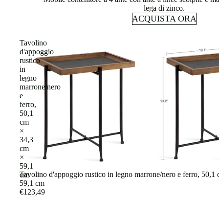
lega di zinco.
ACQUISTA ORA
Tavolino
d'appoggio
rustico
in
legno
marrone/nero
e
ferro,
50,1
cm
×
34,3
cm
×
59,1
Tavolino d'appoggio rustico in legno marrone/nero e ferro, 50,1
cm
59,1 cm
€123,49