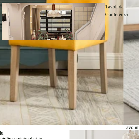
Tavoli da
Conferenza
Torri di
Lino
Sedie da
Tavolin
ufficio
lu
niglie semicircolari in