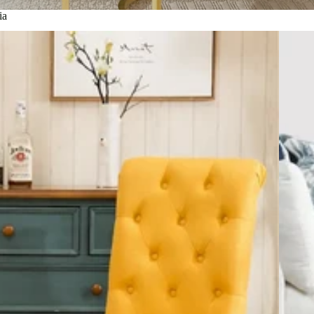
ia
Tavolin
Com
ò
Armadi e
Guardaroba