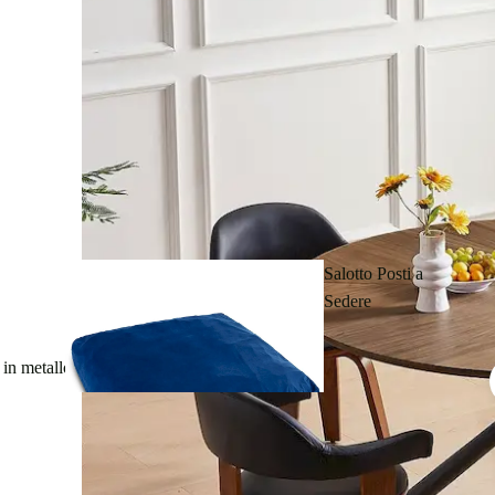
Supporti per
laptop
Salotto Posti a
Sedere
in metallo.