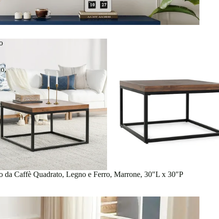
o
o,
e,
o da Caffè Quadrato, Legno e Ferro, Marrone, 30"L x 30"P