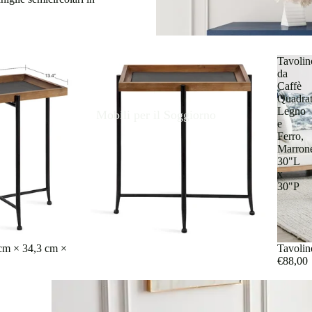
Tavolin
da
Caffè
Quadrat
Legno
Mobili per il Soggiorno
e
Ferro,
Marron
30"L
x
30"P
Scheda
ri
 cm × 34,3 cm ×
Tavolin
€88,00