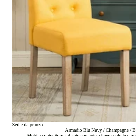
Sedie da pranzo
Armadio Blu Navy / Champagne / B
Mobile contenitore a 4 ante con ante a linee scolpite e ma