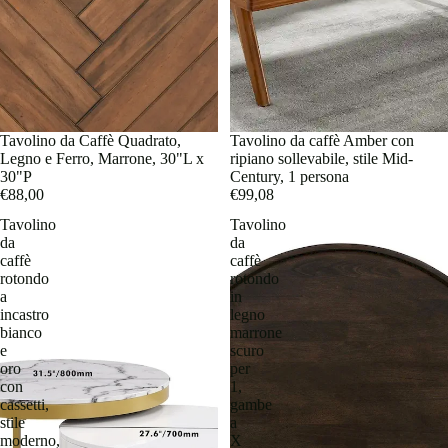
Tavolino da Caffè Quadrato,
Tavolino da caffè Amber con
Legno e Ferro, Marrone, 30"L x
ripiano sollevabile, stile Mid-
30"P
Century, 1 persona
€88,00
€99,08
Tavolino
Tavolino
da
da
caffè
caffè
rotondo
rotondo
a
in
incastro
legno
bianco
marrone
e
scuro
oro
per
con
1,
cassetti,
gambe
stile
a
moderno,
X