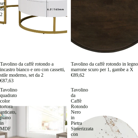
set
da
2
Tavolino da caffè rotondo a
Tavolino da caffè rotondo in legno
incastro bianco e oro con cassetti,
marrone scuro per 1, gambe a X
stile moderno, set da 2
€89,62
€87,63
Tavolino
Tavolino
quadrato
da
color
Caffè
tortora
Rotondo
anticato,
Nero
piano
in
in
Pietra
MDF
Sinterizzata
con