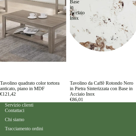
Base
in
Acciaio
Inox
Tavolino quadrato color tortora
Tavolino da Caffè Rotondo Nero
anticato, piano in MDF
in Pietra Sinterizzata con Base in
€121,42
Acciaio Inox
€86,01
Servizio clienti
Contattaci
Chi siamo
Tracciamento ordini